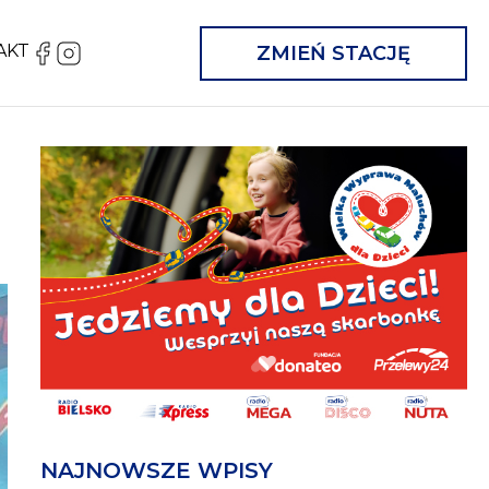
AKT
FB
IG
ZMIEŃ STACJĘ
NAJNOWSZE WPISY