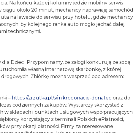
ja. Na końcu każdej kolumny jedzie mobilny serwis
 w ciągu około 20 minut, mechanicy naprawiają samochó
auta na lawecie do serwisu przy hotelu, gdzie mechanicy
ocnych, by kolejnego ranka auto mogło jechać dalej.
mi technicznymi.
la Dzieci. Przypominamy, że załogi konkurują ze sobą
uchomiła własną internetową skarbonkę, z której
h drogowych. Zbiórkę można wesprzeć pod adresem:
nki –
https://zrzutka.pl/s/mikrodonacje-donateo
oraz do
zas codziennych zakupów. Wystarczy skorzystać z
ch w sklepach i punktach usługowych współpracujących
biorcy korzystający z terminali Polskich ePłatności,
ków przy okazji płatności. Firmy zainteresowane