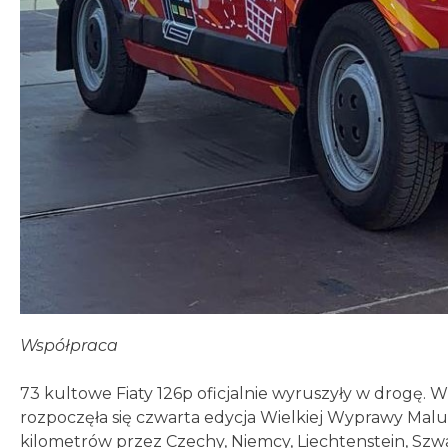
Współpraca
73 kultowe Fiaty 126p oficjalnie wyruszyły w drogę. 
rozpoczęła się czwarta edycja Wielkiej Wyprawy Maluc
kilometrów przez Czechy, Niemcy, Liechtenstein, Szwaj