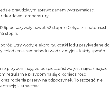
 będzie prawdziwym sprawdzianem wytrzymałości.
le rekordowe temperatury.
26p pokazywały nawet 52 stopnie Celsjusza, natomiast
5 stopni.
dróż. Litry wody, elektrolity, kostki lodu przykładane d
zy chłodzenie samochodu wodą z myjni – każdy sposób
 przypominają, że bezpieczeństwo jest najważniejsze.
om regularnie przypomina się o konieczności
 oraz robienia przerw na odpoczynek. To szczególnie
entrację kierowców.