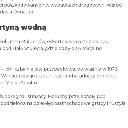
 dzieci poszkodowanych w wypadkach drogowych. Wśród
ndacja Donateo.
urtyną wodną
0 kolumna Maluchów, eskortowana przez policję,
pod Halę Stulecia, gdzie odbyło się oficjalne
ich liczba nie jest przypadkowa, bo właśnie w 1973
W inauguracji uczestniczyli ambasadorzy projektu,
i Maciej Serafin.
b pożegnali strażacy. Maluchy przejechały pod
podzielona na dziewięciosamochodowe grupy i ruszyła