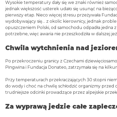
Wysokie temperatury dały się we znaki również sam
jednak większość usterek udało się usunąć na bieżą
pierwszy etap. Nieco więcej stresu przeżywała Funda
wydobywający się… z okolic kierownicy, jednak problem
opuszczeniem Polski, od samochodu odpadła jedna z 
potrzebne, więc awaria nie przeszkodziła w dalszej je
Chwila wytchnienia nad jezior
Po przekroczeniu granicy z Czechami dziewięciosamo
Pingwina i Fundacja Donateo, zatrzymała się na kil
Przy temperaturach przekraczających 30 stopni niema
do wody i choć na chwilę schłodzić organizmy przed 
trudniejsze odcinki prowadzące przez alpejskie przeł
Za wyprawą jedzie całe zaplecz