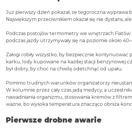
Już pierwszy dzień pokazał, że tegoroczna wyprawa
Największym przeciwnikiem okazał się nie dystans, a
Podczas postojów termometry we wnętrzach Fiatów 1
podczas jazdy utrzymywały się na poziomie około 40–4
Załogi robiły wszystko, by bezpiecznie kontynuować po
karku, lody kupowane na każdej stacji benzynowej c
był dobry, by choć na chwilę odetchnąć od upału.
Pomimo trudnych warunków organizatorzy nieustannie
W kolumnie przez cały czas jadą medycy, a uczestnik
nawadniania organizmu, stosowania kremów z filtrem
ważne, bo wysoka temperatura znacząco obniża konc
Pierwsze drobne awarie