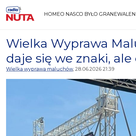
Skip
to
HOME
O NAS
CO BYŁO GRANE
WALEN
content
Wielka Wyprawa Malu
daje się we znaki, ale
Wielka wyprawa maluchów
, 28.06.2026 21:39