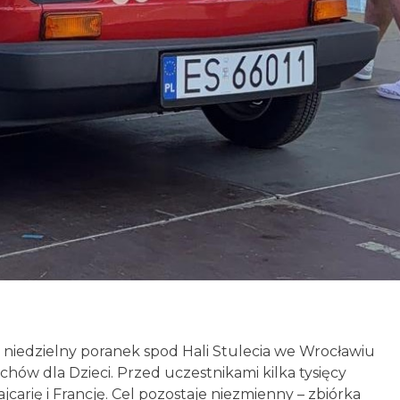
W niedzielny poranek spod Hali Stulecia we Wrocławiu
hów dla Dzieci. Przed uczestnikami kilka tysięcy
carię i Francję. Cel pozostaje niezmienny – zbiórka