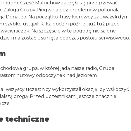
ochodom. Część Maluchów zaczęła się przegrzewać,
co. Załoga Grupy Pingwina bez problemów pokonała
cja Donateo. Na początku trasy kierowcy zauważyli dym
 szybko ustąpił. Kilka godzin później, już tuż przed
wycieraczek. Na szczęście w tę pogodę nie są one
ździe i ma zostać usunięta podczas postoju serwisowego.
em
chodowa grupa, w której jadą nasze radio, Grupa
kunastominutowy odpoczynek nad jeziorem.
l wszyscy uczestnicy wykorzystali okazję, by wskoczyć
dalszą drogą. Przed uczestnikami jeszcze znacznie
ęcze.
e techniczne