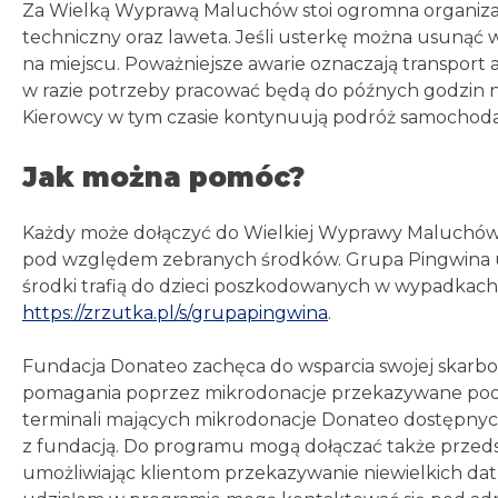
Za Wielką Wyprawą Maluchów stoi ogromna organizac
techniczny oraz laweta. Jeśli usterkę można usunąć
na miejscu. Poważniejsze awarie oznaczają transport 
w razie potrzeby pracować będą do późnych godzin n
Kierowcy w tym czasie kontynuują podróż samochoda
Jak można pomóc?
Każdy może dołączyć do Wielkiej Wyprawy Maluchów d
pod względem zebranych środków. Grupa Pingwina ur
środki trafią do dzieci poszkodowanych w wypadkac
https://zrzutka.pl/s/grupapingwina
.
Fundacja Donateo zachęca do wsparcia swojej skarbo
pomagania poprzez mikrodonacje przekazywane podc
terminali mających mikrodonacje Donateo dostępny
z fundacją. Do programu mogą dołączać także przedsię
umożliwiając klientom przekazywanie niewielkich dat