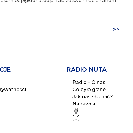
dresem pep@donateo.pl lub ze swoim opiekunem
>>
CJE
RADIO NUTA
Radio – O nas
prywatności
Co było grane
Jak nas słuchać?
Nadawca
FB
IG