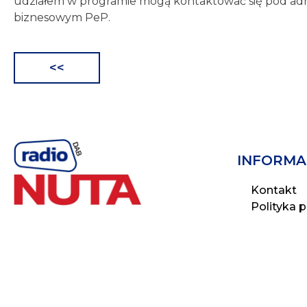
udziałem w programie mogą kontaktować się pod a
biznesowym PeP.
<<
Nawigacja
wpisu
INFORMA
Kontakt
Polityka 